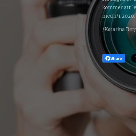
kommer att led
med 1/1 2020.
/Katarina Ber
Share