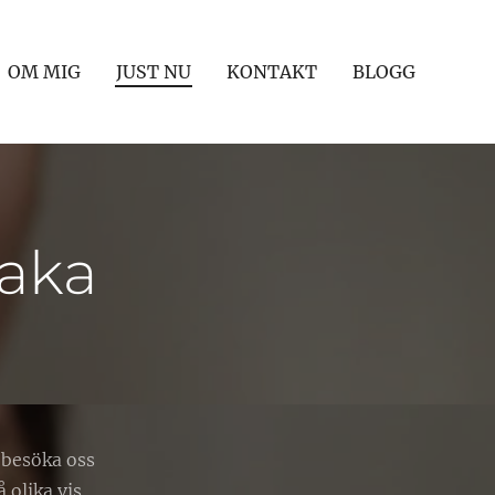
OM MIG
JUST NU
KONTAKT
BLOGG
baka
 besöka oss
 olika vis