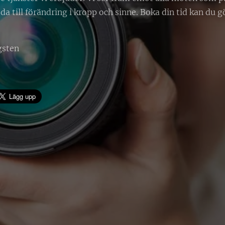
a till förändring i kropp och sinne. Boka din tid kan du g
gsten