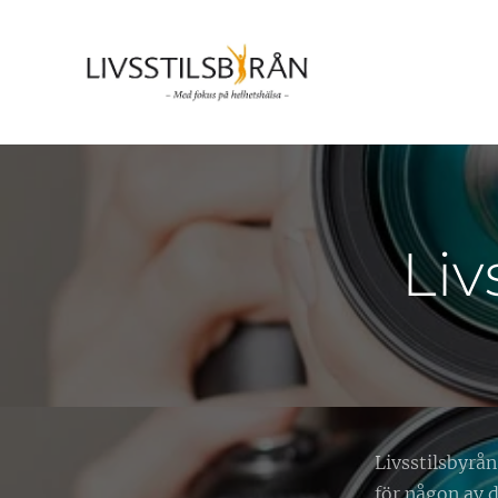
Liv
Livsstilsbyrå
för någon av d