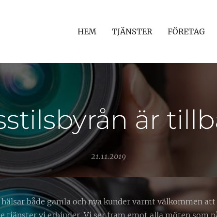
HEM
TJÄNSTER
FÖRETAG
sstilsbyrån är till
21.11.2019
n hälsar både gamla och nya kunder varmt välkommen att
e tjänster vi erbjuder. Vi ser fram emot alla möten som på